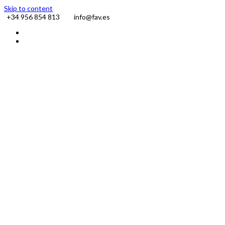
Skip to content
+34 956 854 813
info@fav.es
Facebook
Instagram