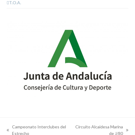
T.O.A.
Campeonato Interclubes del
Circuito Alcaidesa Marina
previous
next
Estrecho
de J/80