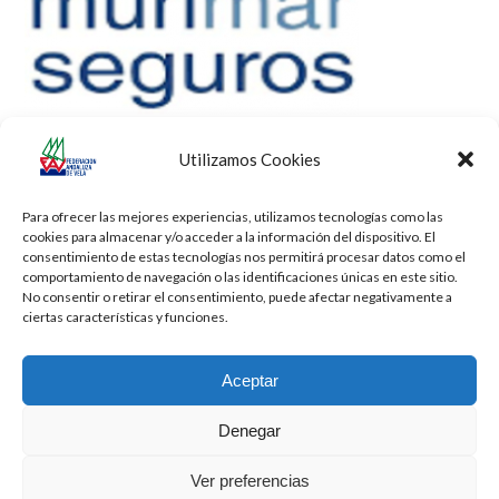
Utilizamos Cookies
Para ofrecer las mejores experiencias, utilizamos tecnologías como las
cookies para almacenar y/o acceder a la información del dispositivo. El
consentimiento de estas tecnologías nos permitirá procesar datos como el
comportamiento de navegación o las identificaciones únicas en este sitio.
No consentir o retirar el consentimiento, puede afectar negativamente a
ciertas características y funciones.
Aceptar
Denegar
Todos los derechos reservados -
Privacidad
-
Aviso Legal
-
Cookies
Ver preferencias