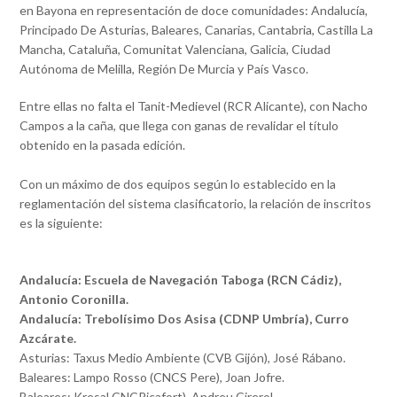
en Bayona en representación de doce comunidades: Andalucía,
Principado De Asturias, Baleares, Canarias, Cantabria, Castilla La
Mancha, Cataluña, Comunitat Valenciana, Galicia, Ciudad
Autónoma de Melilla, Región De Murcia y País Vasco.
Entre ellas no falta el Tanit-Medievel (RCR Alicante), con Nacho
Campos a la caña, que llega con ganas de revalidar el título
obtenido en la pasada edición.
Con un máximo de dos equipos según lo establecido en la
reglamentación del sistema clasificatorio, la relación de inscritos
es la siguiente:
Andalucía: Escuela de Navegación Taboga (RCN Cádiz),
Antonio Coronilla.
Andalucía: Trebolísimo Dos Asisa (CDNP Umbría), Curro
Azcárate.
Asturias: Taxus Medio Ambiente (CVB Gijón), José Rábano.
Baleares: Lampo Rosso (CNCS Pere), Joan Jofre.
Baleares: Kresal CNCPicafort), Andreu Cirerol.