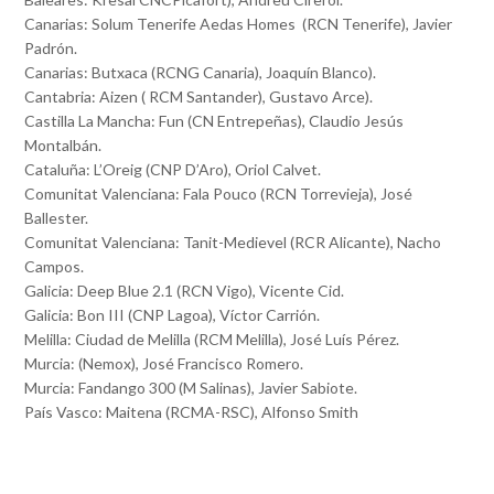
Canarias: Solum Tenerife Aedas Homes (RCN Tenerife), Javier
Padrón.
Canarias: Butxaca (RCNG Canaria), Joaquín Blanco).
Cantabria: Aizen ( RCM Santander), Gustavo Arce).
Castilla La Mancha: Fun (CN Entrepeñas), Claudio Jesús
Montalbán.
Cataluña: L’Oreig (CNP D’Aro), Oriol Calvet.
Comunitat Valenciana: Fala Pouco (RCN Torrevieja), José
Ballester.
Comunitat Valenciana: Tanit-Medievel (RCR Alicante), Nacho
Campos.
Galicia: Deep Blue 2.1 (RCN Vigo), Vicente Cid.
Galicia: Bon III (CNP Lagoa), Víctor Carrión.
Melilla: Ciudad de Melilla (RCM Melilla), José Luís Pérez.
Murcia: (Nemox), José Francisco Romero.
Murcia: Fandango 300 (M Salinas), Javier Sabiote.
País Vasco: Maitena (RCMA-RSC), Alfonso Smith