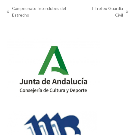
Campeonato Interclubes del
I Trofeo Guardia
previous
next
Estrecho
Civil
post:
post: