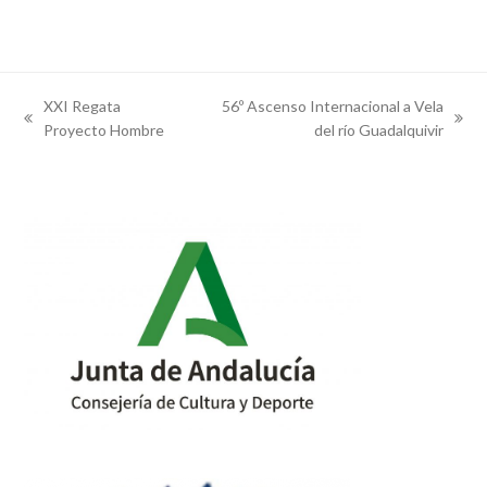
XXI Regata
56º Ascenso Internacional a Vela
previous
next
Proyecto Hombre
del río Guadalquivir
post:
post: