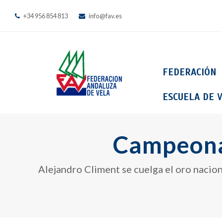
+34 956 854 813
info@fav.es
FEDERACIÓN
ESCUELA DE V
Campeona
Alejandro Climent se cuelga el oro nacion