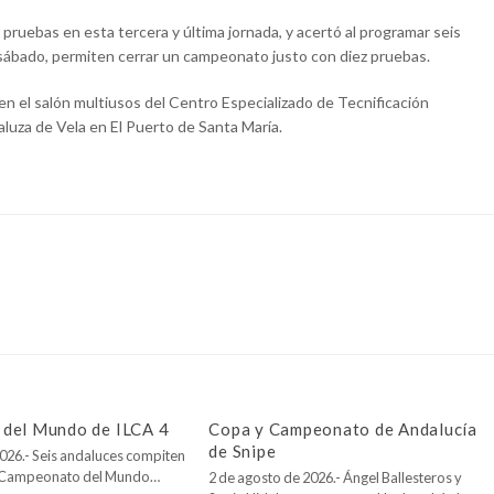
pruebas en esta tercera y última jornada, y acertó al programar seis
l sábado, permiten cerrar un campeonato justo con diez pruebas.
 en el salón multiusos del Centro Especializado de Tecnificación
luza de Vela en El Puerto de Santa María.
del Mundo de ILCA 4
Copa y Campeonato de Andalucía
de Snipe
026.- Seis andaluces compiten
l Campeonato del Mundo…
2 de agosto de 2026.- Ángel Ballesteros y