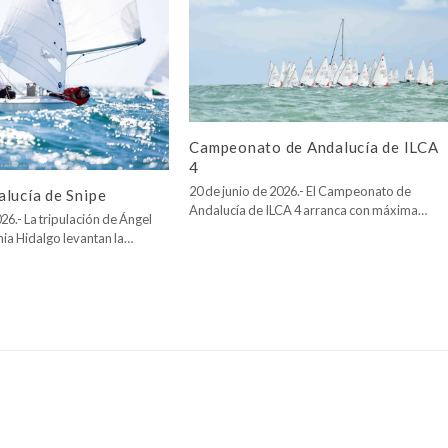
Campeonato de Andalucía de ILCA
4
20 de junio de 2026.- El Campeonato de
lucía de Snipe
Andalucía de ILCA 4 arranca con máxima…
26.- La tripulación de Ángel
nia Hidalgo levantan la…