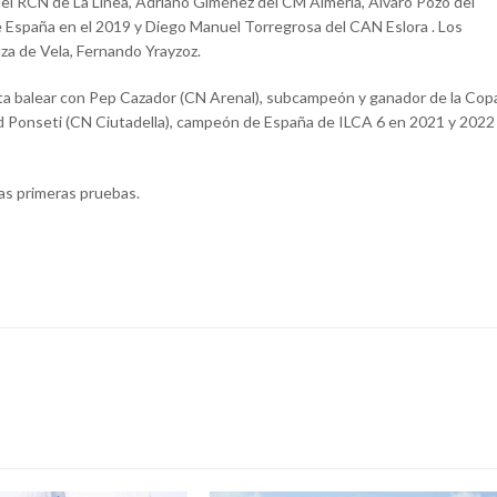
del RCN de La Línea, Adriano Giménez del CM Almería, Álvaro Pozo del
e España en el 2019 y Diego Manuel Torregrosa del CAN Eslora . Los
uza de Vela, Fernando Yrayzoz.
 flota balear con Pep Cazador (CN Arenal), subcampeón y ganador de la Cop
id Ponseti (CN Ciutadella), campeón de España de ILCA 6 en 2021 y 2022
las primeras pruebas.