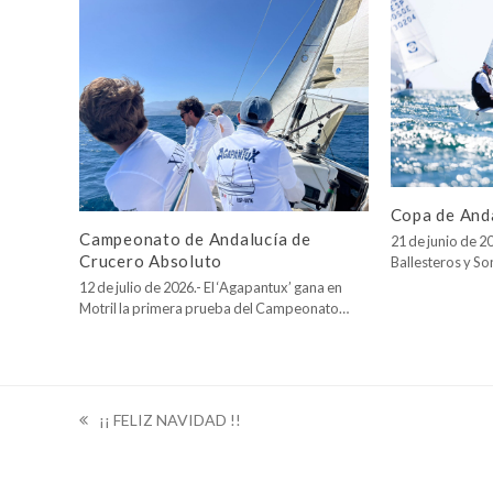
Copa de Anda
Campeonato de Andalucía de
21 de junio de 20
Crucero Absoluto
Ballesteros y So
12 de julio de 2026.- El ‘Agapantux’ gana en
Motril la primera prueba del Campeonato…
¡¡ FELIZ NAVIDAD !!
previous
post: