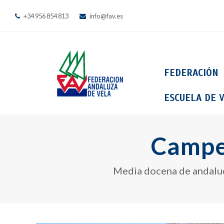
+34 956 854 813
info@fav.es
FEDERACIÓN
ESCUELA DE V
Campe
Media docena de andaluce