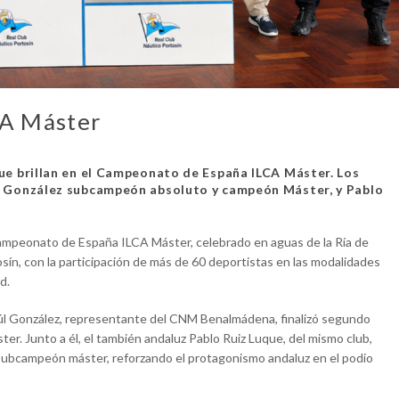
CA Máster
ue brillan en el Campeonato de España ILCA Máster. Los
úl González subcampeón absoluto y campeón Máster, y Pablo
Campeonato de España ILCA Máster, celebrado en aguas de la Ría de
osín, con la participación de más de 60 deportistas en las modalidades
d.
Raúl González, representante del CNM Benalmádena, finalizó segundo
r. Junto a él, el también andaluz Pablo Ruiz Luque, del mismo club,
 subcampeón máster, reforzando el protagonismo andaluz en el podio