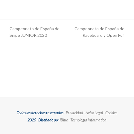
Campeonato de España de
Campeonato de España de
previous
next
Snipe JUNIOR 2020
Raceboard y Open Foil
post:
post:
Todos los derechos reservados -
Privacidad
-
Aviso Legal
-
Cookies
2026 - Diseñado por
iBlue - Tecnología Informática