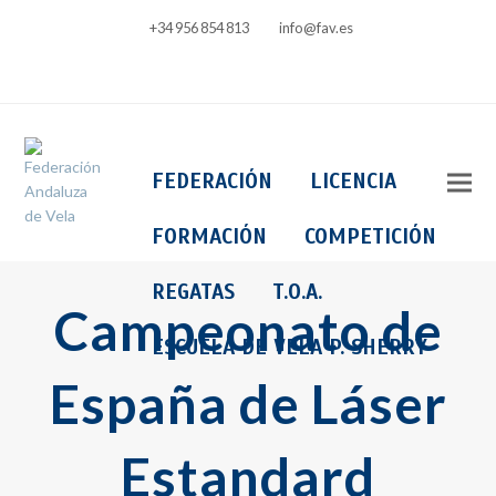
+34 956 854 813
info@fav.es
Facebook
Instagram
FEDERACIÓN
LICENCIA
FORMACIÓN
COMPETICIÓN
REGATAS
T.O.A.
Campeonato de
ESCUELA DE VELA P. SHERRY
España de Láser
Estandard