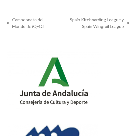
Campeonato del
Spain Kiteboarding League y
previous
next
Mundo de iQFOil
Spain Wingfoil League
post:
post: