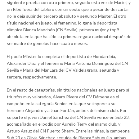
siguiente prueba con otro primero, seguido esta vez de Maciel, y
un Ribó fuera del tablero con un sexto que a pesar de descartar
no le deja subir del tercero absoluto y segundo Máster. El otro
título nacional en juego, el femenino, lo gana la deportista
olímpica Blanca Manchón (CN Sevilla), primera mujer y top9
absoluta en la que ha sido su primera regata nacional después de
ser madre de gemelos hace cuatro meses.
El podio Máster lo completa el deportista de Hondarribia,
Alexander Díaz, y el femenino María Antonia Domínguez del CN
Sevilla y María del Mar Lara del CV Valdelagrana, segunda y
tercera, respectivamente.
En el resto de categorías, sin títulos nacionales en juego pero sí
triunfos muy valorados, Álvaro Rivera del CV Dársena es el
campeón en la categoría Senior, en la que se impone a su
hermano Alejandro y a Juan Fontán, ambos del mismo club. Por
su parte el joven Daniel Sánchez del CN Sevilla vence en Sub 23,
acompañado en el podio por Aurelio Terry del mismo club, y
Arturo Arauz del CN Puerto Sherry. Entre las niñas, la campeona
Sub 23 es Olivia Sánchez, seguida de Blanca Sahuquillo, ambas