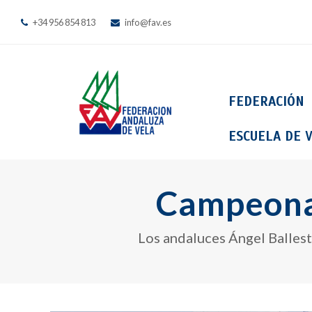
+34 956 854 813
info@fav.es
FEDERACIÓN
ESCUELA DE V
Campeonat
Los andaluces Ángel Balles