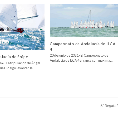
Campeonato de Andalucía de ILCA
4
20 de junio de 2026.- El Campeonato de
lucía de Snipe
Andalucía de ILCA 4 arranca con máxima…
26.- La tripulación de Ángel
nia Hidalgo levantan la…
6ª Regata 
next
post: