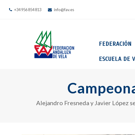
+34 956 854 813
info@fav.es
FEDERACIÓN
ESCUELA DE V
Campeonat
Alejandro Fresneda y Javier López s