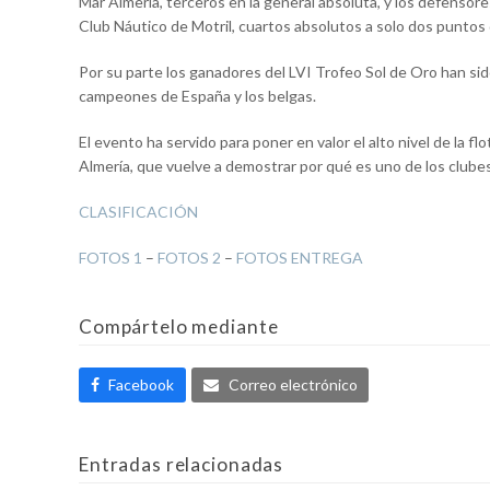
Mar Almería, terceros en la general absoluta, y los defensore
Club Náutico de Motril, cuartos absolutos a solo dos puntos 
Por su parte los ganadores del LVI Trofeo Sol de Oro han sid
campeones de España y los belgas.
El evento ha servido para poner en valor el alto nivel de la 
Almería, que vuelve a demostrar por qué es uno de los clube
CLASIFICACIÓN
FOTOS 1
–
FOTOS 2
–
FOTOS ENTREGA
Compártelo mediante
Facebook
Correo electrónico
Entradas relacionadas