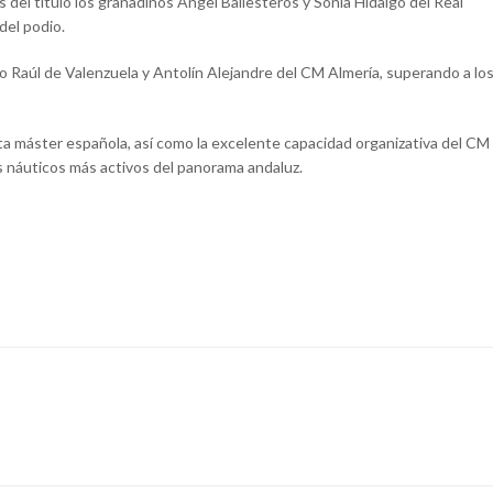
s del título los granadinos Ángel Ballesteros y Sonia Hidalgo del Real
del podio.
o Raúl de Valenzuela y Antolín Alejandre del CM Almería, superando a lo
flota máster española, así como la excelente capacidad organizativa del CM
s náuticos más activos del panorama andaluz.