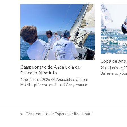
Copa de Anda
Campeonato de Andalucía de
21 de junio de 20
Crucero Absoluto
Ballesteros y So
12 de julio de 2026.- El ‘Agapantux’ gana en
Motril la primera prueba del Campeonato…
Campeonato de España de Raceboard
previous
post: