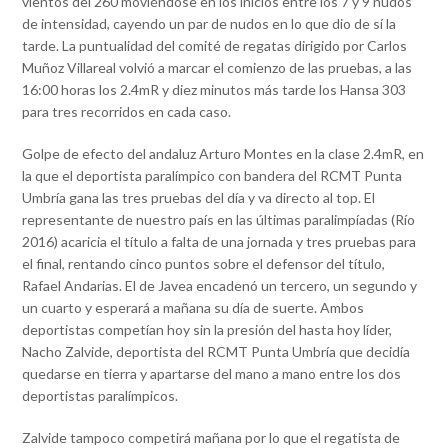
vientos del 260 moviéndose en los inicios entre los 7 y 9 nudos
de intensidad, cayendo un par de nudos en lo que dio de sí la
tarde. La puntualidad del comité de regatas dirigido por Carlos
Muñoz Villareal volvió a marcar el comienzo de las pruebas, a las
16:00 horas los 2.4mR y diez minutos más tarde los Hansa 303
para tres recorridos en cada caso.
Golpe de efecto del andaluz Arturo Montes en la clase 2.4mR, en
la que el deportista paralímpico con bandera del RCMT Punta
Umbría gana las tres pruebas del día y va directo al top. El
representante de nuestro país en las últimas paralimpíadas (Río
2016) acaricia el título a falta de una jornada y tres pruebas para
el final, rentando cinco puntos sobre el defensor del título,
Rafael Andarias. El de Javea encadenó un tercero, un segundo y
un cuarto y esperará a mañana su día de suerte. Ambos
deportistas competían hoy sin la presión del hasta hoy líder,
Nacho Zalvide, deportista del RCMT Punta Umbría que decidía
quedarse en tierra y apartarse del mano a mano entre los dos
deportistas paralímpicos.
Zalvide tampoco competirá mañana por lo que el regatista de