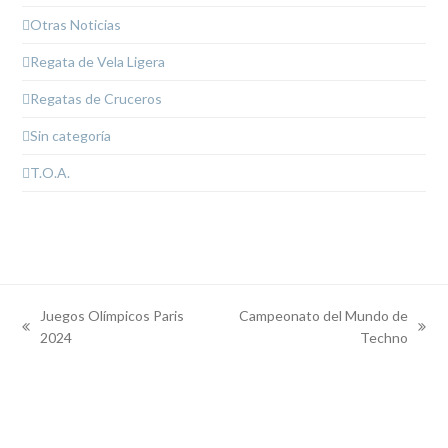
Otras Noticias
Regata de Vela Ligera
Regatas de Cruceros
Sin categoría
T.O.A.
Juegos Olímpicos Paris
Campeonato del Mundo de
previous
next
2024
Techno
post:
post: