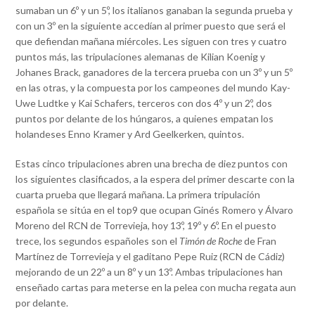
sumaban un 6º y un 5º, los italianos ganaban la segunda prueba y
con un 3º en la siguiente accedían al primer puesto que será el
que defiendan mañana miércoles. Les siguen con tres y cuatro
puntos más, las tripulaciones alemanas de Kilian Koenig y
Johanes Brack, ganadores de la tercera prueba con un 3º y un 5º
en las otras, y la compuesta por los campeones del mundo Kay-
Uwe Ludtke y Kai Schafers, terceros con dos 4º y un 2º, dos
puntos por delante de los húngaros, a quienes empatan los
holandeses Enno Kramer y Ard Geelkerken, quintos.
Estas cinco tripulaciones abren una brecha de diez puntos con
los siguientes clasificados, a la espera del primer descarte con la
cuarta prueba que llegará mañana. La primera tripulación
española se sitúa en el top9 que ocupan Ginés Romero y Álvaro
Moreno del RCN de Torrevieja, hoy 13º, 19º y 6º. En el puesto
trece, los segundos españoles son el
Timón de Roche
de Fran
Martínez de Torrevieja y el gaditano Pepe Ruiz (RCN de Cádiz)
mejorando de un 22º a un 8º y un 13º. Ambas tripulaciones han
enseñado cartas para meterse en la pelea con mucha regata aun
por delante.