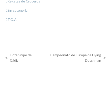
Regatas de Cruceros
Sin categoría
T.O.A.
Flota Snipe de
Campeonato de Europa de Flying
previous
next
Cádiz
Dutchman
post:
post: