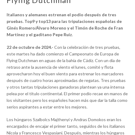
Flying Dutchman
Italianos y alemanes estrenan el podio después de tres
pruebas. Top9 y top13 para las tripulaciones españolas de
Ginés Romero/Álvaro Moreno y el Timón de Roche de Fran
Martínez y el gaditano Pepe Ruiz
.
22 de octubre de 2024.-
Con la celebración de tres pruebas,
este martes ha dado comienzo el Campeonato de Europa de
Flying Dutchman en aguas de la bahía de Cádiz. Con un día de
retraso ante la ausencia de viento el lunes, comité y flota
aprovecharon hoy el buen viento para estrenar los marcadores
después de cuatro horas aproximadas de regatas. Tres pruebas
y otros tantas tripulaciones ganadoras plantean ya una intensa
pelea por el título continental. El primer podio recae en manos de
los visitantes pero los españoles hacen más que dar la talla como
serios aspirantes a estar entre los mejores.
Los húngaros Szalbolcs Majthenyi y Andras Domokos eran los
encargados de encajar el primer tanto, seguidos de los italianos
Nicola y Francesco Vespasiani. Después, mientras los húngaros