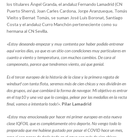
los titulares Ángel Granda, el andaluz Fernando Lamadrid (CN
Puerto Sherry), Joan Carles Cardona, Jorge Aranzueque, Tomás
Vieito y Bernat Tomás, se suman José Luis Boronat, Santiago
Costa y el andaluz Curro Manchón perteneciente como su
hermana al CN Sevilla.
«
Estoy deseando empezar y muy contenta por haber podido entrenar
aquí varios días, ya que es un sitio con condiciones muy particulares en
cuanto a viento y temperatura, con muchos cambios. De cara al
campeonato, parece que tendremos viento, así que genial.
Es el tercer europeo de la historia de la clase y la primera regata de
windsurf con tanta flota, seremos más de cien chicas y nos dividirán en
dos grupos, así que cambiará la forma de navegar. Mi objetivo es entrar
en el top10 y una vez que lo consiga, pelear por las medallas en la recta
final, vamos a intentarlo todo!»
.
Pilar Lamadrid
«
Estoy muy emocionada por hacer mi primer europeo en esta nueva
clase IQFOIL que es completamente otro deporte. No vengo todo lo
preparada que me hubiese gustado por pasar el COVID hace un mes,
pero sí con ganas de darlo todo en el agua con más de cien chicas