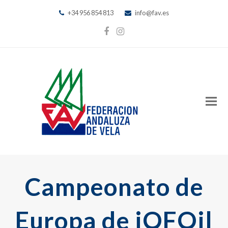
+34 956 854 813
info@fav.es
Facebook
Instagram
Campeonato de
Europa de iQFOil