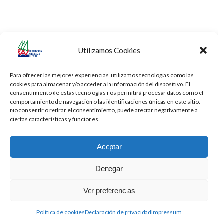
Utilizamos Cookies
Copa de España de
Campeonato de Europa de
previous
next
Optimist
iQFOil
post:
post:
Para ofrecer las mejores experiencias, utilizamos tecnologías como las
cookies para almacenar y/o acceder a la información del dispositivo. El
consentimiento de estas tecnologías nos permitirá procesar datos como el
comportamiento de navegación o las identificaciones únicas en este sitio.
No consentir o retirar el consentimiento, puede afectar negativamente a
ciertas características y funciones.
Aceptar
Denegar
Todos los derechos reservados -
Privacidad
-
Aviso Legal
-
Cookies
Ver preferencias
2026 - Diseñado por
iBlue - Tecnología Informática
Política de cookies
Declaración de privacidad
Impressum