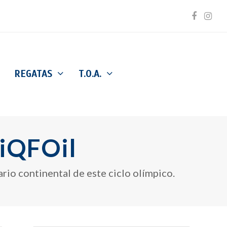
Facebo
Inst
REGATAS
T.O.A.
 iQFOil
ario continental de este ciclo olímpico.