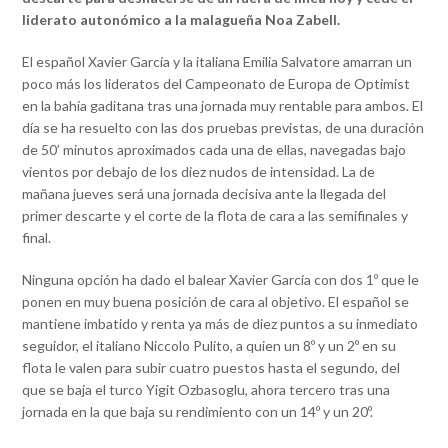
liderato autonómico a la malagueña Noa Zabell.
El español Xavier García y la italiana Emilia Salvatore amarran un
poco más los lideratos del Campeonato de Europa de Optimist
en la bahía gaditana tras una jornada muy rentable para ambos. El
día se ha resuelto con las dos pruebas previstas, de una duración
de 50’ minutos aproximados cada una de ellas, navegadas bajo
vientos por debajo de los diez nudos de intensidad. La de
mañana jueves será una jornada decisiva ante la llegada del
primer descarte y el corte de la flota de cara a las semifinales y
final.
Ninguna opción ha dado el balear Xavier García con dos 1º que le
ponen en muy buena posición de cara al objetivo. El español se
mantiene imbatido y renta ya más de diez puntos a su inmediato
seguidor, el italiano Niccolo Pulito, a quien un 8º y un 2º en su
flota le valen para subir cuatro puestos hasta el segundo, del
que se baja el turco Yigit Ozbasoglu, ahora tercero tras una
jornada en la que baja su rendimiento con un 14º y un 20º.