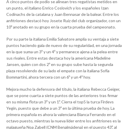
A cinco puntos de podio se alinean tres regatistas metidos en
un punto, el italiano Enrico Coslovich y los españoles Izan
Codinachs de la catalana y Juan Bennasar de la balear. Entre los
anfitriones destacó hoy Josete Ruiz del club organizador, con un
10º anotado en su grupo en la cuarta prueba del campeonato.
Por su parte la italiana Emilia Salvatore amplía su ventaja a siete
puntos haciendo gala de nuevo de su regularidad, en una jornada
en la que suma un 3º y un 4º y permanece ajena a la pelea entre
sus rivales. Entre estas destaca hoy la americana Madeline
Jansen, quien con dos 2º en su grupo sube hasta la segunda
plaza resolviendo de su lado el empate con la italiana Sofía
Bommartini, ahora tercera con un 6º y un 4º hoy.
Mejora mucho la defensora del título, la italiana Rebecca Geiger,
que se pone cuarta a siete puntos de las anteriores tras firmar
en su misma flota un 3º y un 1º. Cierra el top5 la turca Firdevs
Yegin, puesto que debe a un 3º en la última prueba de hoy. La
primera española es ahora la valenciana Blanca Ferrando en el
octavo puesto, mientras la nueva líder entre los anfitriones es la
malagueña Noa Zabell (CNM Benalmádena) en el puesto 43º, al