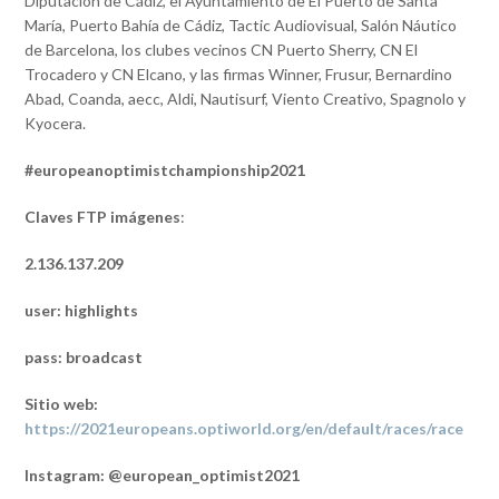
Diputación de Cádiz, el Ayuntamiento de El Puerto de Santa
María, Puerto Bahía de Cádiz, Tactic Audiovisual, Salón Náutico
de Barcelona, los clubes vecinos CN Puerto Sherry, CN El
Trocadero y CN Elcano, y las firmas Winner, Frusur, Bernardino
Abad, Coanda, aecc, Aldi, Nautisurf, Viento Creativo, Spagnolo y
Kyocera.
#europeanoptimistchampionship2021
Claves FTP imágenes
:
2.136.137.209
user: highlights
pass: broadcast
Sitio web
:
https://2021europeans.optiworld.org/en/default/races/race
Instagram: @european_optimist2021