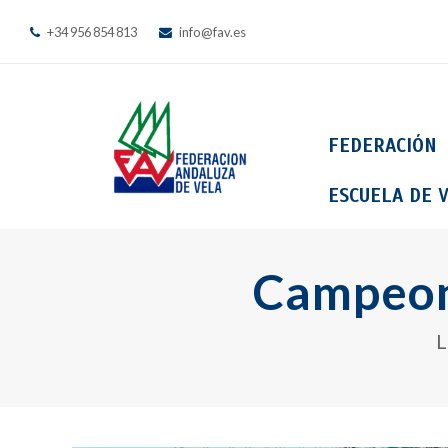
+34 956 854 813
info@fav.es
FEDERACIÓN
ESCUELA DE V
Campeon
L