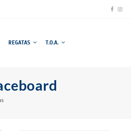
Facebo
Inst
REGATAS
T.O.A.
aceboard
as