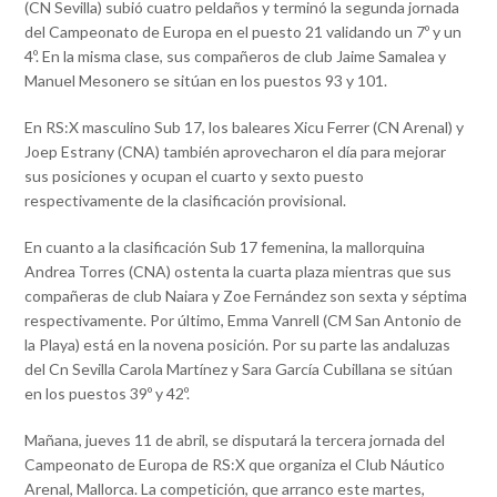
(CN Sevilla) subió cuatro peldaños y terminó la segunda jornada
del Campeonato de Europa en el puesto 21 validando un 7º y un
4º. En la misma clase, sus compañeros de club Jaime Samalea y
Manuel Mesonero se sitúan en los puestos 93 y 101.
En RS:X masculino Sub 17, los baleares Xicu Ferrer (CN Arenal) y
Joep Estrany (CNA) también aprovecharon el día para mejorar
sus posiciones y ocupan el cuarto y sexto puesto
respectivamente de la clasificación provisional.
En cuanto a la clasificación Sub 17 femenina, la mallorquina
Andrea Torres (CNA) ostenta la cuarta plaza mientras que sus
compañeras de club Naiara y Zoe Fernández son sexta y séptima
respectivamente. Por último, Emma Vanrell (CM San Antonio de
la Playa) está en la novena posición. Por su parte las andaluzas
del Cn Sevilla Carola Martínez y Sara García Cubillana se sitúan
en los puestos 39º y 42º.
Mañana, jueves 11 de abril, se disputará la tercera jornada del
Campeonato de Europa de RS:X que organiza el Club Náutico
Arenal, Mallorca. La competición, que arranco este martes,