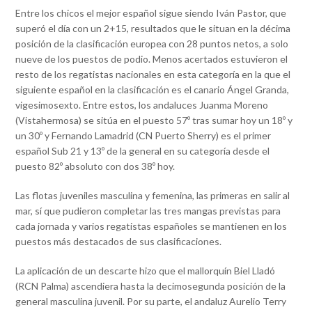
Entre los chicos el mejor español sigue siendo Iván Pastor, que
superó el día con un 2+15, resultados que le situan en la décima
posición de la clasificación europea con 28 puntos netos, a solo
nueve de los puestos de podio. Menos acertados estuvieron el
resto de los regatistas nacionales en esta categoría en la que el
siguiente español en la clasificación es el canario Ángel Granda,
vigesimosexto. Entre estos, los andaluces Juanma Moreno
(Vistahermosa) se sitúa en el puesto 57º tras sumar hoy un 18º y
un 30º y Fernando Lamadrid (CN Puerto Sherry) es el primer
español Sub 21 y 13º de la general en su categoría desde el
puesto 82º absoluto con dos 38º hoy.
Las flotas juveniles masculina y femenina, las primeras en salir al
mar, sí que pudieron completar las tres mangas previstas para
cada jornada y varios regatistas españoles se mantienen en los
puestos más destacados de sus clasificaciones.
La aplicación de un descarte hizo que el mallorquín Biel Lladó
(RCN Palma) ascendiera hasta la decimosegunda posición de la
general masculina juvenil. Por su parte, el andaluz Aurelio Terry