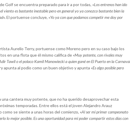
de Golf se encuentra preparado para ir a por todas, «
Los entrenos han ido
el viento es bastante inestable pero en general yo ya conozco bastante bien la
ad
«. El portuense concluye, «
Yo ya con que podamos competir me doy por
ortista Aurelio Terry, portuense como Moreno pero en su caso bajo los
itos en una flota que él mismo califica de «
Muy potente, con rivales muy
Adir Tawil o el polaco Kamil Manowiecki a quien gané en El Puerto en la Carnava
rry apunta al podio como un buen objetivo y apunta «
Es algo posible pero
 a una cantera muy potente, que no ha querido desaprovechar esta
próximas temporadas. Entre ellos está el joven Alejandro Arauz
 como se siente a unas horas del comienzo, «
Al ser mi primer campeonato
erlo lo mejor posible. Es una oportunidad para mi poder compartir estos días con