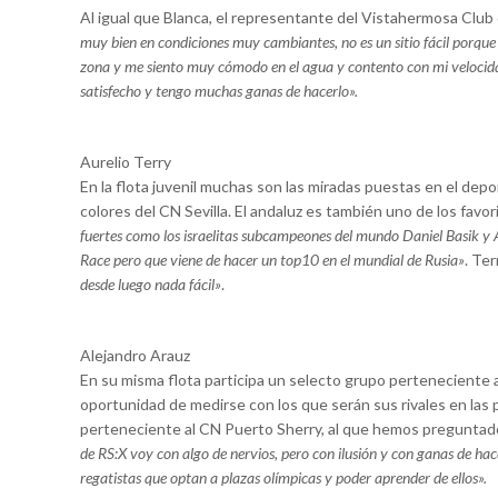
Al igual que Blanca, el representante del Vistahermosa Club 
muy bien en condiciones muy cambiantes, no es un sitio fácil porque 
zona y me siento muy cómodo en el agua y contento con mi velocid
satisfecho y tengo muchas ganas de hacerlo».
Aurelio Terry
En la flota juvenil muchas son las miradas puestas en el dep
colores del CN Sevilla. El andaluz es también uno de los favor
fuertes como los israelitas subcampeones del mundo Daniel Basik y 
Race pero que viene de hacer un top10 en el mundial de Rusia»
. Te
desde luego nada fácil»
.
Alejandro Arauz
En su misma flota participa un selecto grupo perteneciente
oportunidad de medirse con los que serán sus rivales en las 
perteneciente al CN Puerto Sherry, al que hemos preguntado
de RS:X voy con algo de nervios, pero con ilusión y con ganas de hac
regatistas que optan a plazas olímpicas y poder aprender de ellos».