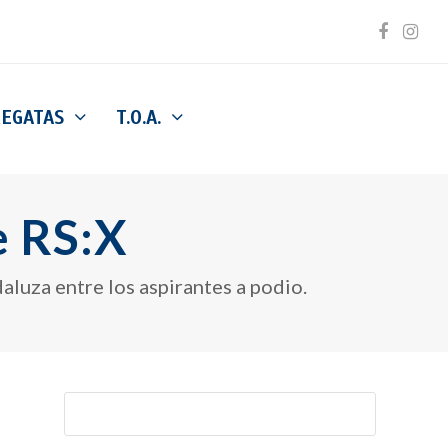
Facebo
Inst
REGATAS
T.O.A.
e RS:X
luza entre los aspirantes a podio.
Buscar
Enviar