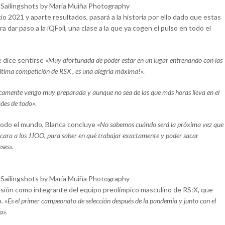
©Sailingshots by María Muiña Photography
 2021 y aparte resultados, pasará a la historia por ello dado que estas
ra dar paso a la iQFoil, una clase a la que ya cogen el pulso en todo el
 dice sentirse «
Muy afortunada de poder estar en un lugar entrenando con las
última competición de RSX , es una alegría máxima
!».
icamente vengo muy preparada y aunque no sea de las que más horas lleva en el
ades de todo»
.
todo el mundo, Blanca concluye «
No sabemos cuándo será la próxima vez que
 cara a los JJOO, para saber en qué trabajar exactamente y poder sacar
ses».
©Sailingshots by María Muiña Photography
sión como integrante del equipo preolímpico masculino de RS:X, que
. «
Es el primer campeonato de selección después de la pandemia y junto con el
a».