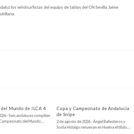
aluz los windsurfistas del equipo de tablas del CN Sevilla Jaime
ubillana.
del Mundo de ILCA 4
Copa y Campeonato de Andalucía
de Snipe
026.- Seis andaluces compiten
l Campeonato del Mundo…
2 de agosto de 2026.- Ángel Ballesteros y
Sonia Hidalgo renuevan en Huelva el título…