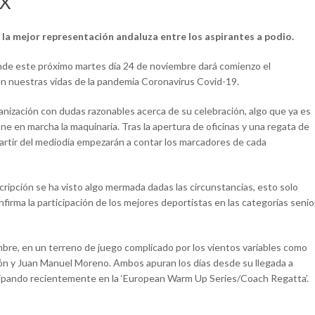
:X
 la mejor representación andaluza
entre los aspirantes a podio.
onde este próximo martes día 24 de noviembre dará comienzo el
en nuestras vidas de la pandemia Coronavirus Covid-19.
ganización con dudas razonables acerca de su celebración, algo que ya es
e en marcha la maquinaria. Tras la apertura de oficinas y una regata de
 partir del mediodía empezarán a contar los marcadores de cada
cripción se ha visto algo mermada dadas las circunstancias, esto solo
nfirma la participación de los mejores deportistas en las categorías senio
mbre, en un terreno de juego complicado por los vientos variables como
n y Juan Manuel Moreno. Ambos apuran los días desde su llegada a
cipando recientemente en la ‘European Warm Up Series/Coach Regatta’.