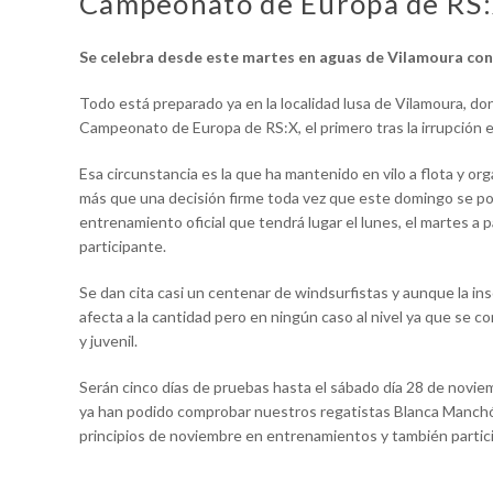
Campeonato de Europa de RS
Se celebra desde este martes en aguas de Vilamoura con
Todo está preparado ya en la localidad lusa de Vilamoura, d
Campeonato de Europa de RS:X, el primero tras la irrupción 
Esa circunstancia es la que ha mantenido en vilo a flota y or
más que una decisión firme toda vez que este domingo se pon
entrenamiento oficial que tendrá lugar el lunes, el martes a
participante.
Se dan cita casi un centenar de windsurfistas y aunque la ins
afecta a la cantidad pero en ningún caso al nivel ya que se co
y juvenil.
Serán cinco días de pruebas hasta el sábado día 28 de novie
ya han podido comprobar nuestros regatistas Blanca Manchó
principios de noviembre en entrenamientos y también parti