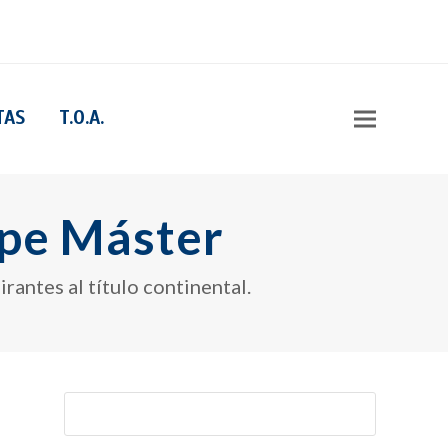
Face
Ins
TAS
T.O.A.
pe Máster
rantes al título continental.
Buscar
Enviar