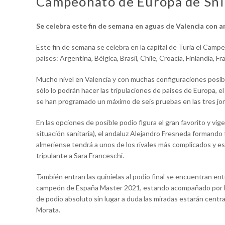
Campeonato de Europa de Sn
Se celebra este fin de semana en aguas de Valencia con an
Este fin de semana se celebra en la capital de Turia el Cam
países: Argentina, Bélgica, Brasil, Chile, Croacia, Finlandia, 
Mucho nivel en Valencia y con muchas configuraciones posib
sólo lo podrán hacer las tripulaciones de países de Europa, el r
se han programado un máximo de seis pruebas en las tres jo
En las opciones de posible podio figura el gran favorito y 
situación sanitaria), el andaluz Alejandro Fresneda formand
almeriense tendrá a unos de los rivales más complicados y 
tripulante a Sara Franceschi.
También entran las quinielas al podio final se encuentran entr
campeón de España Master 2021, estando acompañado por E
de podio absoluto sin lugar a duda las miradas estarán centr
Morata.