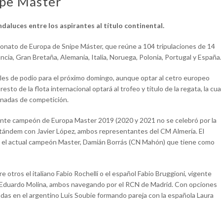
ipe Máster
daluces entre los aspirantes al título continental.
peonato de Europa de Snipe Máster, que reúne a 104 tripulaciones de 14
Francia, Gran Bretaña, Alemania, Italia, Noruega, Polonia, Portugal y España
les de podio para el próximo domingo, aunque optar al cetro europeo
esto de la flota internacional optará al trofeo y título de la regata, la cua
rnadas de competición.
vigente campeón de Europa Master 2019 (2020 y 2021 no se celebró por la
o tándem con Javier López, ambos representantes del CM Almería. El
es el actual campeón Master, Damián Borrás (CN Mahón) que tiene como
e otros el italiano Fabio Rochelli o el español Fabio Bruggioni, vigente
duardo Molina, ambos navegando por el RCN de Madrid. Con opciones
adas en el argentino Luis Soubie formando pareja con la española Laura