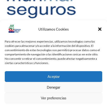
Utilizamos Cookies
Para ofrecer las mejores experiencias, utilizamos tecnologías como las
cookies para almacenar y/o acceder a la información del dispositivo. El
consentimiento de estas tecnologías nos permitirá procesar datos como el
comportamiento de navegación o las identificaciones únicas en este sitio.
No consentir o retirar el consentimiento, puede afectar negativamente a
ciertas características y funciones.
Aceptar
Denegar
Todos los derechos reservados -
Privacidad
-
Aviso Legal
-
Cookies
Ver preferencias
2026 - Diseñado por
iBlue - Tecnología Informática