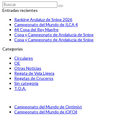
Buscar
Enviar
Entradas recientes
Ranking Andaluz de Snipe 2026
Campeonato del Mundo de ILCA 4
44 Copa del Rey Mapfre
Copa y Campeonato de Andalucía de Snipe
Copa y Campeonato de Andalucía de Snipe
Categorías
Circulares
OE
Otras Noticias
Regata de Vela Ligera
Regatas de Cruceros
Sin categoría
T.O.A.
previous
Campeonato del Mundo de Optimist
post:
next
Campeonato del Mundo de iQFOil
post: