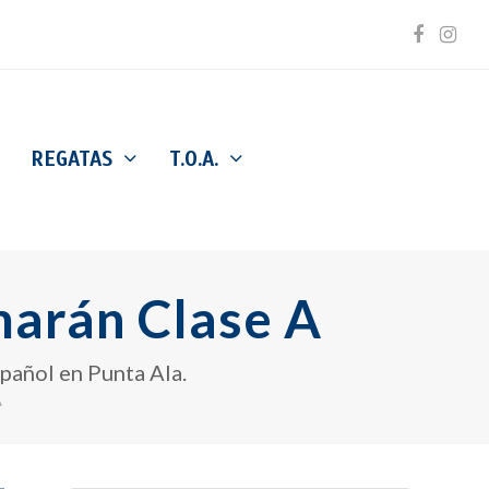
Facebo
Inst
REGATAS
T.O.A.
arán Clase A
spañol en Punta Ala.
A