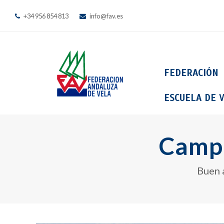
+34 956 854 813
info@fav.es
FEDERACIÓN
ESCUELA DE V
Campe
Buen 