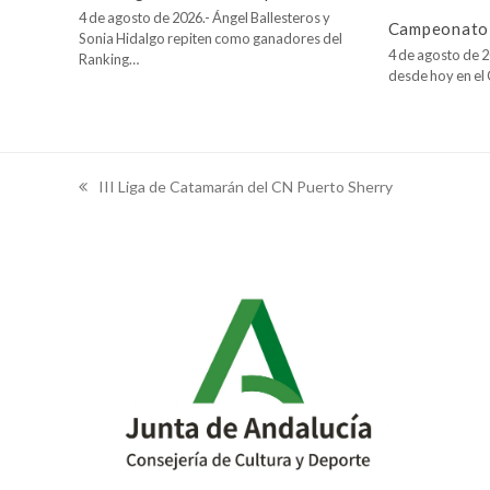
4 de agosto de 2026.- Ángel Ballesteros y
Campeonato 
Sonia Hidalgo repiten como ganadores del
4 de agosto de 2
Ranking…
desde hoy en e
III Liga de Catamarán del CN Puerto Sherry
previous
post: