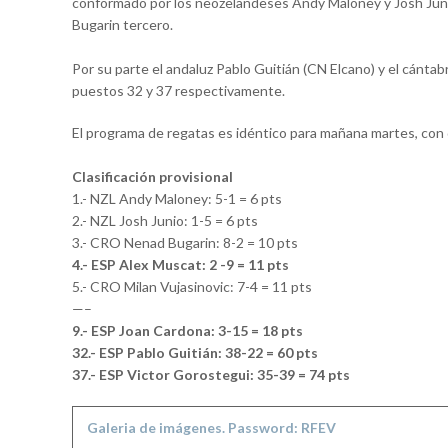
conformado por los neozelandeses Andy Maloney y Josh Juni
Bugarin tercero.
Por su parte el andaluz Pablo Guitián (CN Elcano) y el cánta
puestos 32 y 37 respectivamente.
El programa de regatas es idéntico para mañana martes, con 
Clasificación provisional
1.- NZL Andy Maloney: 5-1 = 6 pts
2.- NZL Josh Junio: 1-5 = 6 pts
3.- CRO Nenad Bugarin: 8-2 = 10 pts
4.- ESP Alex Muscat: 2 -9 = 11 pts
5.- CRO Milan Vujasinovic: 7-4 = 11 pts
—–
9.- ESP Joan Cardona: 3-15 = 18 pts
32.- ESP Pablo Guitián: 38-22 = 60 pts
37.- ESP Victor Gorostegui: 35-39 = 74 pts
Galeria de imágenes. Password: RFEV