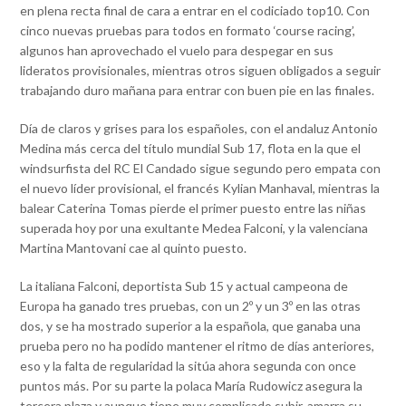
en plena recta final de cara a entrar en el codiciado top10. Con
cinco nuevas pruebas para todos en formato ‘course racing’,
algunos han aprovechado el vuelo para despegar en sus
lideratos provisionales, mientras otros siguen obligados a seguir
trabajando duro mañana para entrar con buen pie en las finales.
Día de claros y grises para los españoles, con el andaluz Antonio
Medina más cerca del título mundial Sub 17, flota en la que el
windsurfista del RC El Candado sigue segundo pero empata con
el nuevo líder provisional, el francés Kylian Manhaval, mientras la
balear Caterina Tomas pierde el primer puesto entre las niñas
superada hoy por una exultante Medea Falconi, y la valenciana
Martina Mantovani cae al quinto puesto.
La italiana Falconi, deportista Sub 15 y actual campeona de
Europa ha ganado tres pruebas, con un 2º y un 3º en las otras
dos, y se ha mostrado superior a la española, que ganaba una
prueba pero no ha podido mantener el ritmo de días anteriores,
eso y la falta de regularidad la sitúa ahora segunda con once
puntos más. Por su parte la polaca María Rudowicz asegura la
tercera plaza y aunque tiene muy complicado subir, amarra su