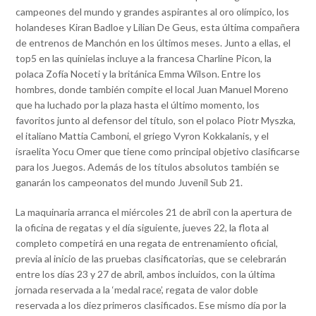
campeones del mundo y grandes aspirantes al oro olímpico, los
holandeses Kiran Badloe y Lilian De Geus, esta última compañera
de entrenos de Manchón en los últimos meses. Junto a ellas, el
top5 en las quinielas incluye a la francesa Charline Picon, la
polaca Zofía Noceti y la británica Emma Wilson. Entre los
hombres, donde también compite el local Juan Manuel Moreno
que ha luchado por la plaza hasta el último momento, los
favoritos junto al defensor del título, son el polaco Piotr Myszka,
el italiano Mattia Camboni, el griego Vyron Kokkalanis, y el
israelita Yocu Omer que tiene como principal objetivo clasificarse
para los Juegos. Además de los títulos absolutos también se
ganarán los campeonatos del mundo Juvenil Sub 21.
La maquinaria arranca el miércoles 21 de abril con la apertura de
la oficina de regatas y el día siguiente, jueves 22, la flota al
completo competirá en una regata de entrenamiento oficial,
previa al inicio de las pruebas clasificatorias, que se celebrarán
entre los días 23 y 27 de abril, ambos incluidos, con la última
jornada reservada a la ‘medal race’, regata de valor doble
reservada a los diez primeros clasificados. Ese mismo día por la