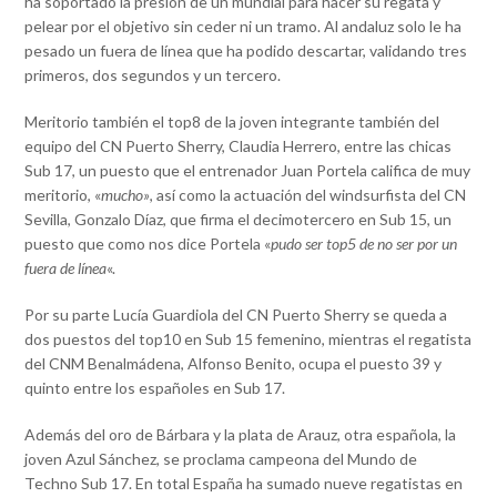
ha soportado la presión de un mundial para hacer su regata y
pelear por el objetivo sin ceder ni un tramo. Al andaluz solo le ha
pesado un fuera de línea que ha podido descartar, validando tres
primeros, dos segundos y un tercero.
Meritorio también el top8 de la joven integrante también del
equipo del CN Puerto Sherry, Claudia Herrero, entre las chicas
Sub 17, un puesto que el entrenador Juan Portela califica de muy
meritorio, «
mucho»
, así como la actuación del windsurfista del CN
Sevilla, Gonzalo Díaz, que firma el decimotercero en Sub 15, un
puesto que como nos dice Portela «
pudo ser top5 de no ser por un
fuera de línea
«.
Por su parte Lucía Guardiola del CN Puerto Sherry se queda a
dos puestos del top10 en Sub 15 femenino, mientras el regatista
del CNM Benalmádena, Alfonso Benito, ocupa el puesto 39 y
quinto entre los españoles en Sub 17.
Además del oro de Bárbara y la plata de Arauz, otra española, la
joven Azul Sánchez, se proclama campeona del Mundo de
Techno Sub 17. En total España ha sumado nueve regatistas en