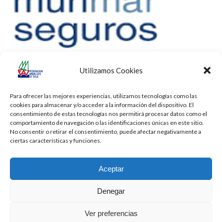
Utilizamos Cookies
Para ofrecer las mejores experiencias, utilizamos tecnologías como las
cookies para almacenar y/o acceder a la información del dispositivo. El
consentimiento de estas tecnologías nos permitirá procesar datos como el
comportamiento de navegación o las identificaciones únicas en este sitio.
No consentir o retirar el consentimiento, puede afectar negativamente a
ciertas características y funciones.
Aceptar
Denegar
Todos los derechos reservados -
Privacidad
-
Aviso Legal
-
Cookies
Ver preferencias