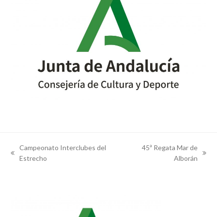
Campeonato Interclubes del
45ª Regata Mar de
previous
next
Estrecho
Alborán
post:
post: