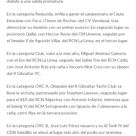
debido a una salida prematura.
En la categoría Reducida, enfila a ganar el campeonato el
Ceuta
Emociona
con Paco «Timon de Roche», del CV Vendaval, tras
demostrar su dominio con un primer puesto. En segundo lugar se
posicionó
Quibú
, con Hector Recio del CM Linense, seguido por
el
Senador II
de Agustín Villar, del RCN La Línea, en el tercer lugar.
En la categoría Club, sube a lo más alto, Miguel Jiménez Galeote
con el
Eos
del RCN La Línea, seguido del
Salina Tres
del RCN Cádiz,
con José Antonio Ruiz a la caña y tercero Nick Cruz con su
Upoars
del R Gibraltar YC.
En la categoría ORC A,
Obsession
del R Gibraltar Yacht Club se
llevó la victoria, patroneado por Stephen Lawson, segundo lugar
para el
KEA
del RCN Algeciras con Antonio Infante, mientras que
el
Solerig VI
del RCM Sotogrande con Ignacio de Colmenares a la
caña, cerró filas en la tercera posición.
En la categoría ORC B, José Luís Pérez navarro y su
Al Tarik IV
del
CDN Saladillo se elevó al lugar más alto del podio por enésima