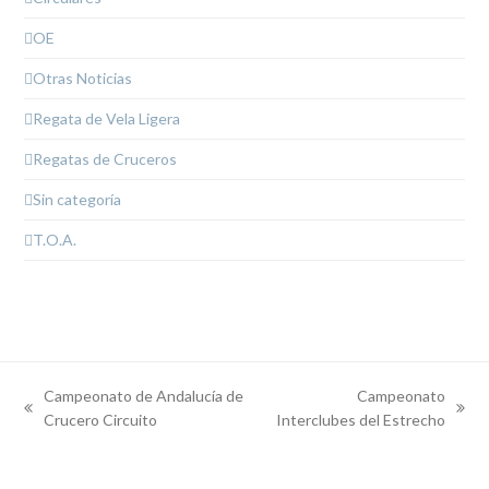
OE
Otras Noticias
Regata de Vela Ligera
Regatas de Cruceros
Sin categoría
T.O.A.
Campeonato de Andalucía de
Campeonato
previous
next
Crucero Circuito
Interclubes del Estrecho
post:
post: