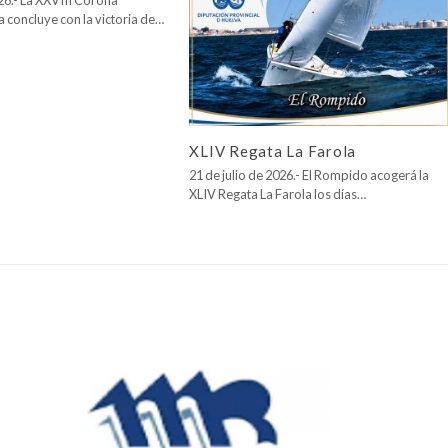
026.- La XXVIII Corona
a concluye con la victoria de…
XLIV Regata La Farola
21 de julio de 2026.- El Rompido acogerá la
XLIV Regata La Farola los días…