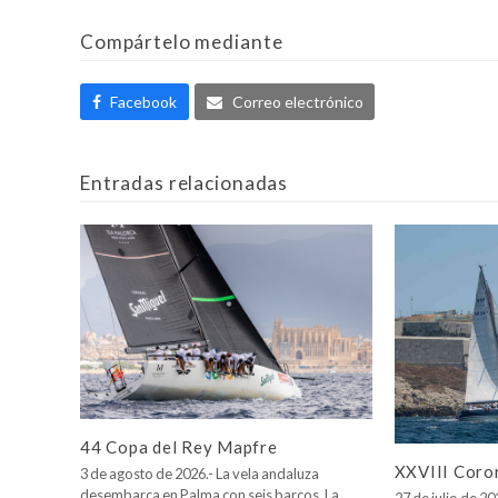
Compártelo mediante
Facebook
Correo electrónico
Entradas relacionadas
44 Copa del Rey Mapfre
XXVIII Coro
3 de agosto de 2026.- La vela andaluza
desembarca en Palma con seis barcos. La…