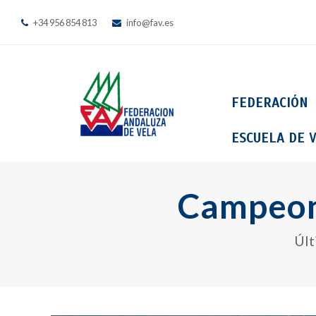
+34 956 854 813
info@fav.es
FEDERACIÓN
ESCUELA DE V
Campeona
Últ