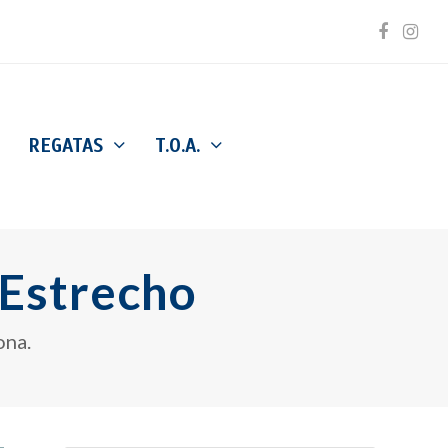
Facebo
Inst
REGATAS
T.O.A.
 Estrecho
ona.