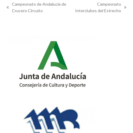
Campeonato de Andalucía de
Campeonato
previous
next
Crucero Circuito
Interclubes del Estrecho
post:
post: