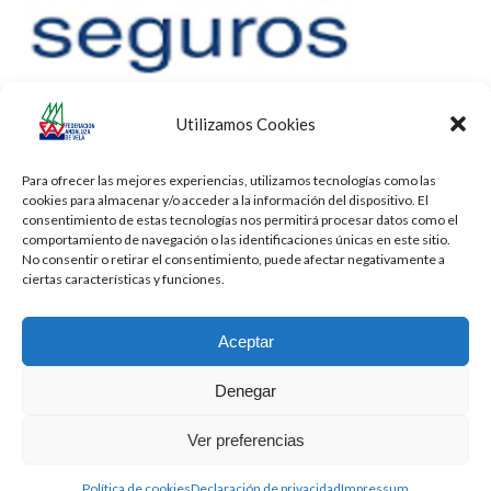
Utilizamos Cookies
Para ofrecer las mejores experiencias, utilizamos tecnologías como las
cookies para almacenar y/o acceder a la información del dispositivo. El
consentimiento de estas tecnologías nos permitirá procesar datos como el
comportamiento de navegación o las identificaciones únicas en este sitio.
No consentir o retirar el consentimiento, puede afectar negativamente a
ciertas características y funciones.
Aceptar
Denegar
Todos los derechos reservados -
Privacidad
-
Aviso Legal
-
Cookies
Ver preferencias
2026 - Diseñado por
iBlue - Tecnología Informática
Política de cookies
Declaración de privacidad
Impressum