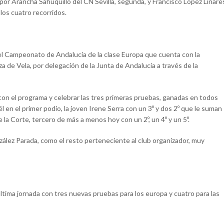
 por Arancha Sahuquillo del CN Sevilla, segunda, y Francisco López Linare
os cuatro recorridos.
l Campeonato de Andalucía de la clase Europa que cuenta con la
 de Vela, por delegación de la Junta de Andalucía a través de la
con el programa y celebrar las tres primeras pruebas, ganadas en todos
l en el primer podio, la joven Irene Serra con un 3º y dos 2º que le suman
 la Corte, tercero de más a menos hoy con un 2º, un 4º y un 5º.
zález Parada, como el resto perteneciente al club organizador, muy
ima jornada con tres nuevas pruebas para los europa y cuatro para las