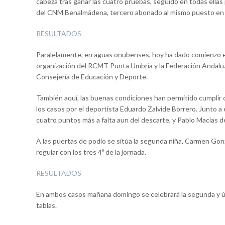
cabeza tras ganar las cuatro pruebas, seguido en todas ellas
del CNM Benalmádena, tercero abonado al mismo puesto en l
RESULTADOS
Paralelamente, en aguas onubenses, hoy ha dado comienzo e
organización del RCMT Punta Umbría y la Federación Andaluza
Consejería de Educación y Deporte.
También aquí, las buenas condiciones han permitido cumplir 
los casos por el deportista Eduardo Zalvide Borrero. Junto a é
cuatro puntos más a falta aun del descarte, y Pablo Macias de
A las puertas de podio se sitúa la segunda niña, Carmen Gon
regular con los tres 4º de la jornada.
RESULTADOS
En ambos casos mañana domingo se celebrará la segunda y últ
tablas.