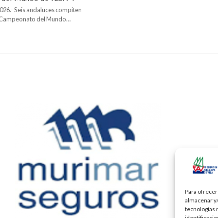
026.- Seis andaluces compiten
l Campeonato del Mundo…
Para ofrecer
almacenar y/
tecnologías 
identificaci