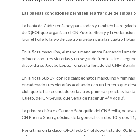
Las buenas condiciones permiten el arranque de ambas pr
La bahía de Cádiz tenía hoy para todos y también ha regalad
de iQFOil que organizan el CN Puerto Sherry y la Federación
lucir el Foil a lo largo de cuatro pruebas para las cuatro flot
En la flota masculina, el mano a mano entre Fernando Lamadri
primero con tres victorias y un segundo frente a tres segund
discordia es Jacobo López, regatista llegado del CNM Benalm
En la flota Sub 19, con los campeonatos masculino y féminas 
encadenado tres victorias acabando con un tercero que desc
club que le ha secundado en las tres primeras pruebas hasta
Cueto, del CN Sevilla, que venía de hacer un 4º y dos 3º.
La primera chica es Carmen Sahuquillo del CN Sevilla, octava 
CN Puerto Sherry, décima de la general con dos 10º y dos 11º
Por último en la clase iQFOil Sub 17, el deportista del RC E