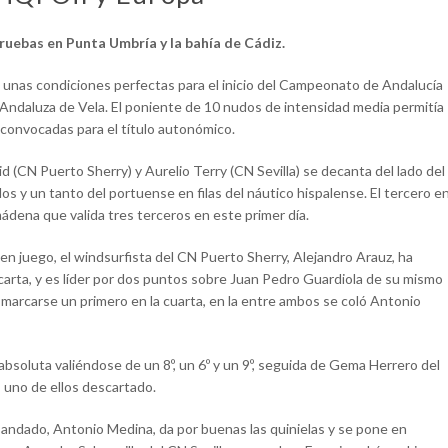
uebas en Punta Umbría y la bahía de Cádiz.
o unas condiciones perfectas para el inicio del Campeonato de Andalucía
 Andaluza de Vela. El poniente de 10 nudos de intensidad media permitía
as convocadas para el título autonómico.
d (CN Puerto Sherry) y Aurelio Terry (CN Sevilla) se decanta del lado del
os y un tanto del portuense en filas del náutico hispalense. El tercero e
ádena que valida tres terceros en este primer día.
en juego, el windsurfista del CN Puerto Sherry, Alejandro Arauz, ha
arta, y es líder por dos puntos sobre Juan Pedro Guardiola de su mismo
 marcarse un primero en la cuarta, en la entre ambos se coló Antonio
absoluta valiéndose de un 8º, un 6º y un 9º, seguida de Gema Herrero del
, uno de ellos descartado.
l Candado, Antonio Medina, da por buenas las quinielas y se pone en