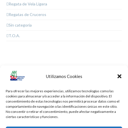
Regata de Vela Ligera
Regatas de Cruceros
Sin categoría
T.O.A.
Utilizamos Cookies
Campeonato de España de
XV Campeonato
previous
next
iQFOil Juvenil y Techno
Interclubes del Estrecho
post:
post:
Para ofrecer las mejores experiencias, utilizamos tecnologías como las
cookies para almacenar y/o acceder a la información del dispositivo. El
consentimiento de estas tecnologías nos permitirá procesar datos como el
comportamiento de navegación o las identificaciones únicas en este sitio.
No consentir o retirar el consentimiento, puede afectar negativamente a
ciertas características y funciones.