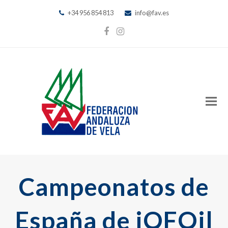
+34 956 854 813
info@fav.es
Facebook
Instagram
Campeonatos de
España de iQFOil