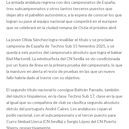
La armada andaluza regresa con dos campeonatos de España,
tres subcampeonatos y otros tantos terceros puestos que
dejan alto el pabellón autonómico, a la espera de conocer los que
logran su pase al equipo nacional que competirá en el europeo
que se celebrará en la ciudad romana de Ostia el próximo abril.
La joven Olivia Sánchez logra revalidar el título y se proclama
campeona de España de Techno Sub 15 femenino 2025, y se
queda a seis puntos del campeonato absoluto que logra el balear
Biel Martorell. La windsurfista del CN Sevilla se vio condicionada
por un fuera de línea en la primera prueba del campeonato, lo que
la mantuvo en alerta el resto de pruebas en las que un nuevo
fallo habría dado al traste con su objetivo.
El segundo título nacional lo consigue Beltrán Parrado, también
del náutico hispalense, en la clase Techno Sub 17, clase en la que
al igual que su compañera de club se clasifica segundo absoluto
detrás del portugués André Caires. Los andaluces copan el
podio nacional, con el subcampeonato y el tercer puesto para
Curro Simbad Llorca (CN Sevilla) y Sergio López del CN Puerto
Sherry, respectivamente.