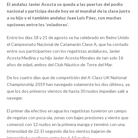
El andaluz Javier Acosta se queda a las puertas del podio
nacional y participa desde hoy en el mundial de la clase junto
a su hijo y el también andaluz Juan Luis Páez, con muchas
opciones entre los ‘voladores’.
Entre los días 18 y 21 de agosto se ha celebrado en Reino Unido
el Campeonato Nacional de Catamarán Clase A, que ha contado
entre sus participantes con los regatistas andaluces, Javier
Acosta Medina y su hijo Javier Acosta Morales de tan solo 16
años de edad, ambos del Club Náutico de Torre del Mar.
De los cuatro días que de competición del A-Class UK National
Championship 2019 han navegado solamente los dos últimos, ya
que los dos primeros vientos de hasta 30 nudos impedían salir a
navegar.
El primer día efectivo en agua los regatistas tuvieron un campo
de regatas con poca ola, zonas con bajas presiones y viento que
comenzó con 12 nudos en la primera manga y terminó con una
intensidad de 22. El segundo día los vientos bajaron de
intensidad y oscilaron entre los 6-12 nudos.