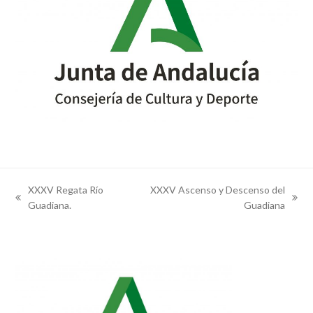
XXXV Regata Río
XXXV Ascenso y Descenso del
previous
next
Guadiana.
Guadiana
post:
post: