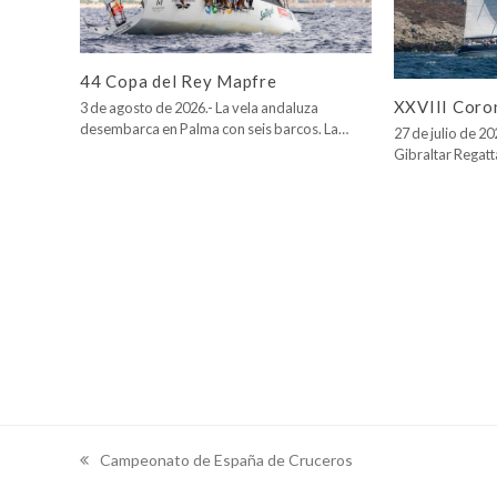
44 Copa del Rey Mapfre
XXVIII Coro
3 de agosto de 2026.- La vela andaluza
desembarca en Palma con seis barcos. La…
27 de julio de 2
Gibraltar Regatt
Campeonato de España de Cruceros
previous
post: