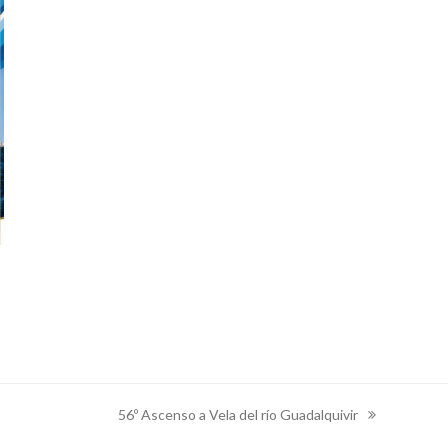
56º Ascenso a Vela del río Guadalquivir
next
post: