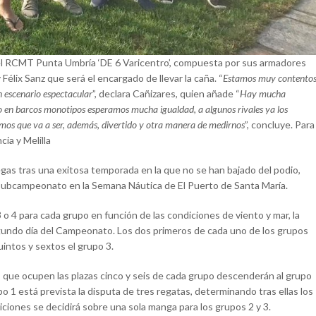
 del RCMT Punta Umbría ‘DE 6 Varicentro’, compuesta por sus armadores
élix Sanz que será el encargado de llevar la caña. “
Estamos muy contento
n escenario espectacular
”, declara Cañizares, quien añade “
Hay mucha
o en barcos monotipos esperamos mucha igualdad, a algunos rivales ya los
emos que va a ser, además, divertido y otra manera de medirnos
”, concluye. Para
ia y Melilla
legas tras una exitosa temporada en la que no se han bajado del podio,
 subcampeonato en la Semana Náutica de El Puerto de Santa María.
3 o 4 para cada grupo en función de las condiciones de viento y mar, la
 segundo día del Campeonato. Los dos primeros de cada uno de los grupos
uintos y sextos el grupo 3.
 los que ocupen las plazas cinco y seis de cada grupo descenderán al grupo
o 1 está prevista la disputa de tres regatas, determinando tras ellas los
osiciones se decidirá sobre una sola manga para los grupos 2 y 3.