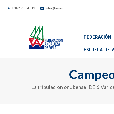
+34 956 854 813
info@fav.es
FEDERACIÓN
ESCUELA DE V
Campeon
La tripulación onubense ‘DE 6 Varice