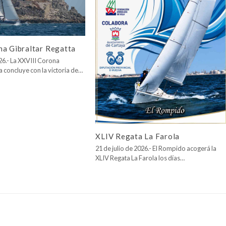
na Gibraltar Regatta
026.- La XXVIII Corona
a concluye con la victoria de…
XLIV Regata La Farola
21 de julio de 2026.- El Rompido acogerá la
XLIV Regata La Farola los días…