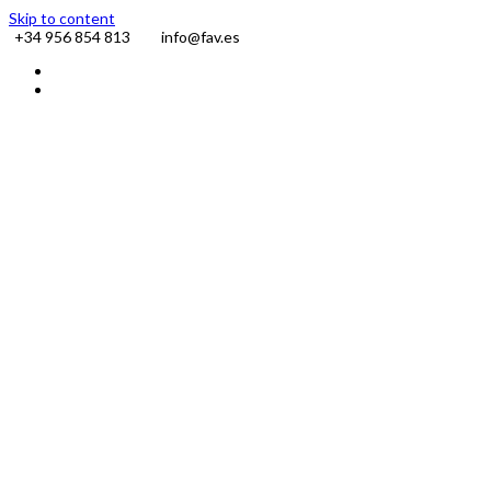
Skip to content
+34 956 854 813
info@fav.es
Facebook
Instagram