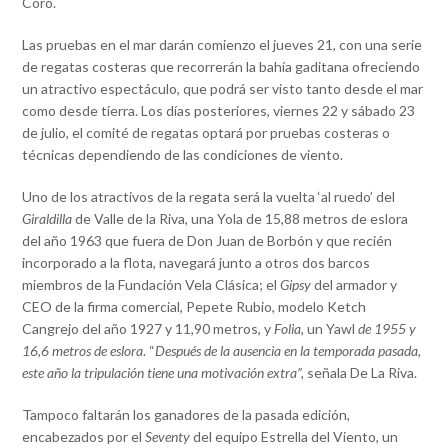
Coro.
Las pruebas en el mar darán comienzo el jueves 21, con una serie
de regatas costeras que recorrerán la bahía gaditana ofreciendo
un atractivo espectáculo, que podrá ser visto tanto desde el mar
como desde tierra. Los días posteriores, viernes 22 y sábado 23
de julio, el comité de regatas optará por pruebas costeras o
técnicas dependiendo de las condiciones de viento.
Uno de los atractivos de la regata será la vuelta ‘al ruedo’ del
Giraldilla
de Valle de la Riva, una Yola de 15,88 metros de eslora
del año 1963 que fuera de Don Juan de Borbón y que recién
incorporado a la flota, navegará junto a otros dos barcos
miembros de la Fundación Vela Clásica; el
Gipsy
del armador y
CEO de la firma comercial, Pepete Rubio, modelo Ketch
Cangrejo del año 1927 y 11,90 metros, y
Folia,
un Yawl
de 1955 y
16,6 metros de eslora
. “
Después de la ausencia en la temporada pasada,
este año la tripulación tiene una motivación extra”,
señala De La Riva.
Tampoco faltarán los ganadores de la pasada edición,
encabezados por el
Seventy
del equipo Estrella del Viento, un