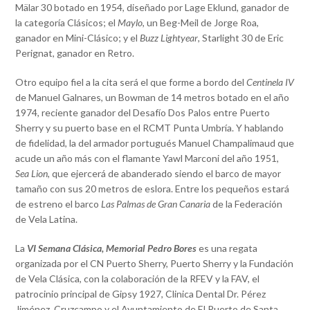
Mälar 30 botado en 1954, diseñado por Lage Eklund, ganador de
la categoría Clásicos; el
Maylo
, un Beg-Meil de Jorge Roa,
ganador en Mini-Clásico; y el
Buzz Lightyear
, Starlight 30 de Eric
Perignat, ganador en Retro.
Otro equipo fiel a la cita será el que forme a bordo del
Centinela IV
de Manuel Galnares, un Bowman de 14 metros botado en el año
1974, reciente ganador del Desafío Dos Palos entre Puerto
Sherry y su puerto base en el RCMT Punta Umbría. Y hablando
de fidelidad, la del armador portugués Manuel Champalimaud que
acude un año más con el flamante Yawl Marconi del año 1951,
Sea Lion,
que ejercerá de abanderado siendo el barco de mayor
tamaño con sus 20 metros de eslora. Entre los pequeños estará
de estreno el barco
Las Palmas de Gran Canaria
de la Federación
de Vela Latina.
La
VI Semana Clásica, Memorial Pedro Bores
es una regata
organizada por el CN Puerto Sherry, Puerto Sherry y la Fundación
de Vela Clásica, con la colaboración de la RFEV y la FAV, el
patrocinio principal de Gipsy 1927, Clinica Dental Dr. Pérez
Jiménez, Cruzcampo y el Ayuntamiento de El Puerto de Santa