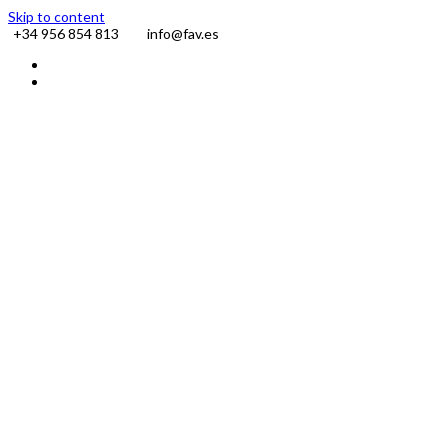
Skip to content
+34 956 854 813
info@fav.es
Facebook
Instagram