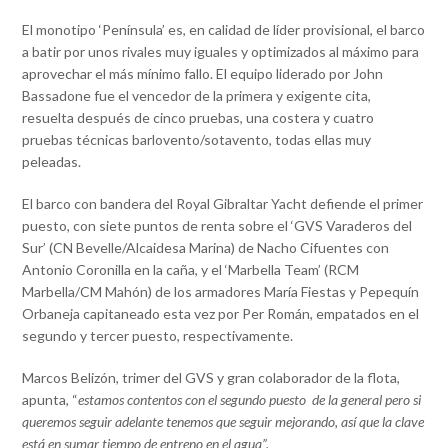
El monotipo ‘Península’ es, en calidad de líder provisional, el barco
a batir por unos rivales muy iguales y optimizados al máximo para
aprovechar el más mínimo fallo. El equipo liderado por John
Bassadone fue el vencedor de la primera y exigente cita,
resuelta después de cinco pruebas, una costera y cuatro
pruebas técnicas barlovento/sotavento, todas ellas muy
peleadas.
El barco con bandera del Royal Gibraltar Yacht defiende el primer
puesto, con siete puntos de renta sobre el ‘GVS Varaderos del
Sur’ (CN Bevelle/Alcaidesa Marina) de Nacho Cifuentes con
Antonio Coronilla en la caña, y el ‘Marbella Team’ (RCM
Marbella/CM Mahón) de los armadores María Fiestas y Pepequín
Orbaneja capitaneado esta vez por Per Román, empatados en el
segundo y tercer puesto, respectivamente.
Marcos Belizón, trimer del GVS y gran colaborador de la flota,
apunta, “
estamos contentos con el segundo puesto de la general pero si
queremos seguir adelante tenemos que seguir mejorando, así que la clave
está en sumar tiempo de entreno en el agua”.