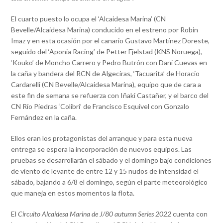
El cuarto puesto lo ocupa el ‘Alcaidesa Marina’ (CN
Bevelle/Alcaidesa Marina) conducido en el estreno por Robin
Imaz y en esta ocasión por el canario Gustavo Martínez Doreste,
seguido del ‘Aponia Racing’ de Petter Fjelstad (KNS Noruega),
‘Kouko’ de Moncho Carrero y Pedro Butrón con Dani Cuevas en
la caña y bandera del RCN de Algeciras, ‘Tacuarita’ de Horacio
Cardarelli (CN Bevelle/Alcaidesa Marina), equipo que de cara a
este fin de semana se refuerza con Iñaki Castañer, y el barco del
CN Río Piedras ‘Colibrí’ de Francisco Esquivel con Gonzalo
Fernández en la caña.
Ellos eran los protagonistas del arranque y para esta nueva
entrega se espera la incorporación de nuevos equipos. Las
pruebas se desarrollarán el sábado y el domingo bajo condiciones
de viento de levante de entre 12 y 15 nudos de intensidad el
sábado, bajando a 6/8 el domingo, según el parte meteorológico
que maneja en estos momentos la flota.
El
Circuito Alcaidesa Marina de J/80 autumn Series 2022
cuenta con