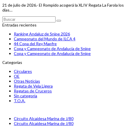
21 de julio de 2026.- El Rompido acogerá la XLIV Regata La Farola los
días…
Buscar
Enviar
Entradas recientes
Ranking Andaluz de Snipe 2026
Campeonato del Mundo de ILCA 4
44 Copa del Rey Mapfre
Copa y Campeonato de Andalucía de Snipe
Copa y Campeonato de Andalucía de Snipe
Categorías
Circulares
OE
Otras Noticias
Regata de Vela Ligera
Regatas de Cruceros
Sin categoría
T.O.A.
previous
Circuito Alcaidesa Marina de J/80
post:
next
Circuito Alcaidesa Marina de J/80
post: