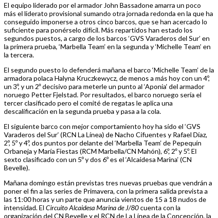
El equipo liderado por el armador John Bassadone amarra un poco
más el liderato provisional sumando otra jornada redonda en la que ha
conseguido imponerse a otros cinco barcos, que se han acercado lo
suficiente para ponérselo difícil. Más repartidos han estado los
segundos puestos, a cargo de los barcos ‘GVS Varaderos del Sur’ en
la primera prueba, ‘Marbella Team’ en la segunda y ‘Michelle Team’ en
la tercera.
El segundo puesto lo defenderá mañana el barco ‘Michelle Team’ de la
armadora polaca Halyna Kruczkewycz, de menos a más hoy con un 4º,
un 3º, y un 2º decisivo para meterle un punto al ‘Aponia’ del armador
noruego Petter Fjelstad. Por resultados, el barco noruego sería el
tercer clasificado pero el comité de regatas le aplica una
descalificación en la segunda prueba y pasa a la cola.
El siguiente barco con mejor comportamiento hoy ha sido el ‘GVS
Varaderos del Sur’ (RCN La Línea) de Nacho Cifuentes y Rafael Díaz,
2º, 5º y 4º, dos puntos por delante del ‘Marbella Team’ de Pepequín
Orbaneja y María Fiestas (RCM Marbella/CN Mahón), 6º, 2º y 5º. El
sexto clasificado con un 5º y dos 6º es el ‘Alcaidesa Marina’ (CN
Bevelle).
Mañana domingo están previstas tres nuevas pruebas que vendrán a
poner el fin a las series de Primavera, con la primera salida prevista a
las 11:00 horas y un parte que anuncia vientos de 15 a 18 nudos de
intensidad. El
Circuito Alcaidesa Marina de J/80
cuenta con la
organización del CN Bevelle y el RCN de La Línea de la Concepción, la