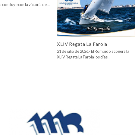
a concluye con la victoria de…
XLIV Regata La Farola
21 de julio de 2026.- El Rompido acogerá la
XLIV Regata La Farola los días…