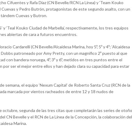
acho Cifuentes y Rafa Díaz (CN Bevelle/RCN La Línea) y ‘Team Kouko
l Cuevas y Pedro Butrón, protagonistas de este segundo asalto, con un
del tándem Cuevas y Butron.
’ y ‘Teal Kouko Ciudad de Marbella’, respectivamente, los tres equipos
nes abiertas de cara a futuros encuentros.
racio Cardarelli (CN Bevelle/Alcaidesa Marina, hoy 5º, 5º y 4º; ‘Alcaidesa
ex Dobbs patroneado por Amy Pretty, con un magnífico 2º puesto al que
tad con bandera noruega, 4º, 3º y 6º, metidos en tres puntos entre el
 por ser el mejor entre ellos y han dejado clara su capacidad para estar
in de semana, el equipo ‘Nexum Capital’ de Roberto Santa Cruz (RCN de la
nada marcada por vientos racheados de entre 12 y 18 nudos de
de octubre, segunda de las tres citas que completarán las series de otoño
del CN Bevelle y el RCN de La Línea de la Concepción, la colaboración del
lcaidesa Marina.