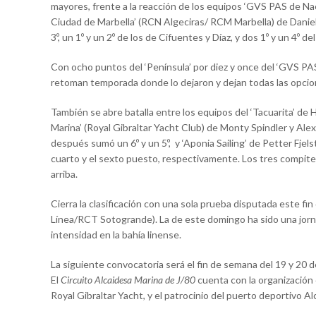
mayores, frente a la reacción de los equipos ‘GVS PAS de N
Ciudad de Marbella’ (RCN Algeciras/ RCM Marbella) de Danie
3º, un 1º y un 2º de los de Cifuentes y Díaz, y dos 1º y un 4º 
Con ocho puntos del ‘Península’ por diez y once del ‘GVS PAS
retoman temporada donde lo dejaron y dejan todas las opcio
También se abre batalla entre los equipos del ‘Tacuarita’ de Ho
Marina’ (Royal Gibraltar Yacht Club) de Monty Spindler y Al
después sumó un 6º y un 5º, y ‘Aponia Sailing’ de Petter Fjels
cuarto y el sexto puesto, respectivamente. Los tres compiten
arriba.
Cierra la clasificación con una sola prueba disputada este f
Línea/RCT Sotogrande). La de este domingo ha sido una jor
intensidad en la bahía linense.
La siguiente convocatoria será el fin de semana del 19 y 20 
El
Circuito Alcaidesa Marina de J/80
cuenta con la organización 
Royal Gibraltar Yacht, y el patrocinio del puerto deportivo A