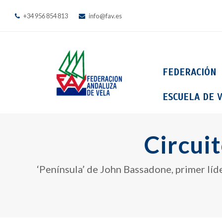
+34 956 854 813
info@fav.es
FEDERACIÓN
ESCUELA DE V
Circui
‘Península’ de John Bassadone, primer líd