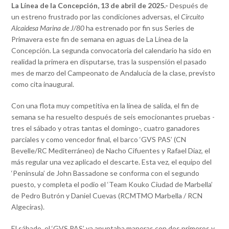
La Línea de la Concepción, 13 de abril de 2025.-
Después de
un estreno frustrado por las condiciones adversas, el
Circuito
Alcaidesa Marina de J/80
ha estrenado por fin sus Series de
Primavera este fin de semana en aguas de La Línea de la
Concepción. La segunda convocatoria del calendario ha sido en
realidad la primera en disputarse, tras la suspensión el pasado
mes de marzo del Campeonato de Andalucía de la clase, previsto
como cita inaugural.
Con una flota muy competitiva en la línea de salida, el fin de
semana se ha resuelto después de seis emocionantes pruebas -
tres el sábado y otras tantas el domingo-, cuatro ganadores
parciales y como vencedor final, el barco ‘GVS PAS’ (CN
Bevelle/RC Mediterráneo) de Nacho Cifuentes y Rafael Díaz, el
más regular una vez aplicado el descarte. Esta vez, el equipo del
‘Península’ de John Bassadone se conforma con el segundo
puesto, y completa el podio el ‘Team Kouko Ciudad de Marbella’
de Pedro Butrón y Daniel Cuevas (RCMTMO Marbella / RCN
Algeciras).
El sábado, el ‘GVS PAS’ ya apuntaba maneras con dos primeros y