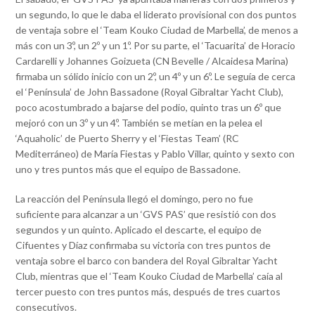
un segundo, lo que le daba el liderato provisional con dos puntos
de ventaja sobre el ‘Team Kouko Ciudad de Marbella’, de menos a
más con un 3º, un 2º y un 1º. Por su parte, el ‘Tacuarita’ de Horacio
Cardarelli y Johannes Goizueta (CN Bevelle / Alcaidesa Marina)
firmaba un sólido inicio con un 2º, un 4º y un 6º. Le seguía de cerca
el ‘Península’ de John Bassadone (Royal Gibraltar Yacht Club),
poco acostumbrado a bajarse del podio, quinto tras un 6º que
mejoró con un 3º y un 4º. También se metían en la pelea el
‘Aquaholic’ de Puerto Sherry y el ‘Fiestas Team’ (RC
Mediterráneo) de María Fiestas y Pablo Villar, quinto y sexto con
uno y tres puntos más que el equipo de Bassadone.
La reacción del Península llegó el domingo, pero no fue
suficiente para alcanzar a un ‘GVS PAS’ que resistió con dos
segundos y un quinto. Aplicado el descarte, el equipo de
Cifuentes y Díaz confirmaba su victoria con tres puntos de
ventaja sobre el barco con bandera del Royal Gibraltar Yacht
Club, mientras que el ‘Team Kouko Ciudad de Marbella’ caía al
tercer puesto con tres puntos más, después de tres cuartos
consecutivos.