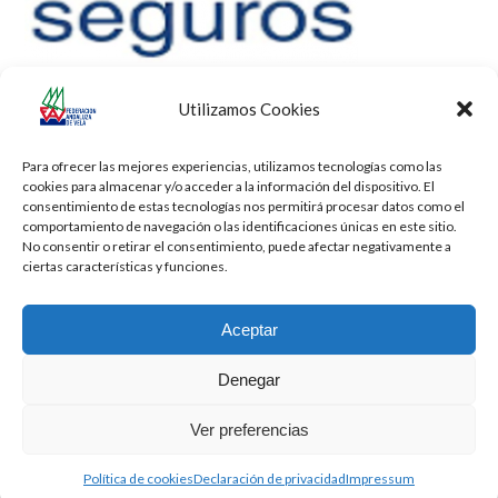
Utilizamos Cookies
Para ofrecer las mejores experiencias, utilizamos tecnologías como las
cookies para almacenar y/o acceder a la información del dispositivo. El
consentimiento de estas tecnologías nos permitirá procesar datos como el
comportamiento de navegación o las identificaciones únicas en este sitio.
No consentir o retirar el consentimiento, puede afectar negativamente a
ciertas características y funciones.
Aceptar
Denegar
Todos los derechos reservados -
Privacidad
-
Aviso Legal
-
Cookies
Ver preferencias
2026 - Diseñado por
iBlue - Tecnología Informática
Política de cookies
Declaración de privacidad
Impressum