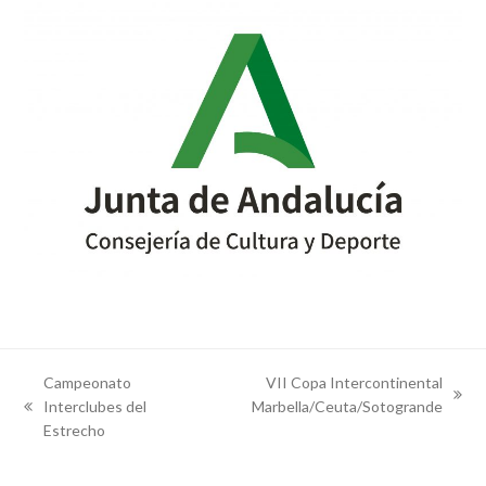
Campeonato
VII Copa Intercontinental
next
Interclubes del
Marbella/Ceuta/Sotogrande
previous
post:
Estrecho
post: