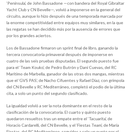
‘Península’, de John Bassadone —con bandera del Royal Gibraltar
Yacht Club y CN Bevelle—, volvió a imponerse en la general del
circuito, aunque lo hizo después de una temporada marcada por
la enorme competitividad entre equipos muy similares, en la que
las regatas se han decidido más por la ausencia de errores que
por los grandes aciertos.
Los de Bassadone firmaron un sprint final de libro, ganando la
tercera convocatoria primaveral después de imponerse en
cuatro de las seis pruebas disputadas. El segundo puesto fue
para el ‘Team Kouko’, de Pedro Butrón y Dani Cuevas, del RC
Marítimo de Marbella, ganador de las otras dos mangas, mientras
que el ‘GVS PAS’, de Nacho Cifuentes y Rafael Díaz, con grímpola
del CN Bevelle y RC Mediterráneo, completó el podio de la última
cita, a solo un punto del segundo clasificado.
La igualdad volvió a ser la nota dominante en el resto de la
clasificación de la convocatoria. El cuarto y quinto puesto
quedaron resueltos tras un empate entre el ‘Tacuarita’, de
Horacio Cardarelli, del CN Bevelle, y el ‘Fiestas Team’, de María
Fiestas, del RC Mediterráneo, seguidos a solo un punto por el