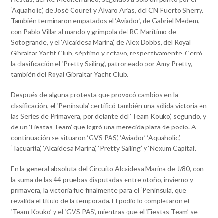
‘Aquaholic’, de José Couret y Álvaro Arias, del CN Puerto Sherry.
También terminaron empatados el ‘Aviador’, de Gabriel Medem,
con Pablo Villar al mando y grímpola del RC Marítimo de
Sotogrande, y el ‘Alcaidesa Marina’, de Alex Dobbs, del Royal
Gibraltar Yacht Club, séptimo y octavo, respectivamente. Cerró
la clasificación el ‘Pretty Sailing’, patroneado por Amy Pretty,
también del Royal Gibraltar Yacht Club.
Después de alguna protesta que provocó cambios en la
clasificación, el ‘Península’ certificó también una sólida victoria en
las Series de Primavera, por delante del ‘Team Kouko’, segundo, y
de un ‘Fiestas Team’ que logró una merecida plaza de podio. A
continuación se situaron ‘GVS PAS’, ‘Aviador’, ‘Aquaholic’,
‘Tacuarita’, ‘Alcaidesa Marina’, ‘Pretty Sailing’ y ‘Nexum Capital’.
En la general absoluta del Circuito Alcaidesa Marina de J/80, con
la suma de las 44 pruebas disputadas entre otoño, invierno y
primavera, la victoria fue finalmente para el ‘Península’, que
revalida el título de la temporada. El podio lo completaron el
‘Team Kouko’ y el ‘GVS PAS’, mientras que el ‘Fiestas Team’ se