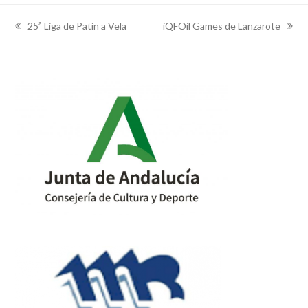
25ª Liga de Patín a Vela
iQFOil Games de Lanzarote
previous
next
post:
post: