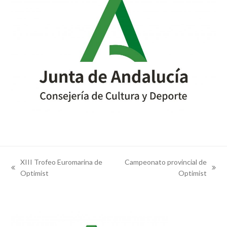
XIII Trofeo Euromarina de
Campeonato provincial de
previous
next
Optimist
Optimist
post:
post: