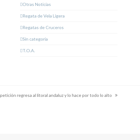
Otras Noticias
Regata de Vela Ligera
o
Regatas de Cruceros
Sin categoría
T.O.A.
etición regresa al litoral andaluz y lo hace por todo lo alto