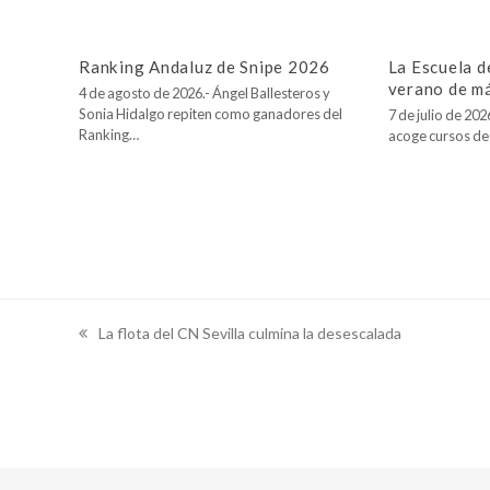
Ranking Andaluz de Snipe 2026
La Escuela d
verano de m
4 de agosto de 2026.- Ángel Ballesteros y
Sonia Hidalgo repiten como ganadores del
7 de julio de 20
Ranking…
acoge cursos de
La flota del CN Sevilla culmina la desescalada
previous
post: