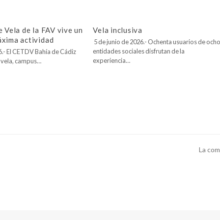
e Vela de la FAV vive un
Vela inclusiva
áxima actividad
5 de junio de 2026.- Ochenta usuarios de och
entidades sociales disfrutan de la
26.- El CETDV Bahía de Cádiz
experiencia…
 vela, campus…
La comp
next
post: