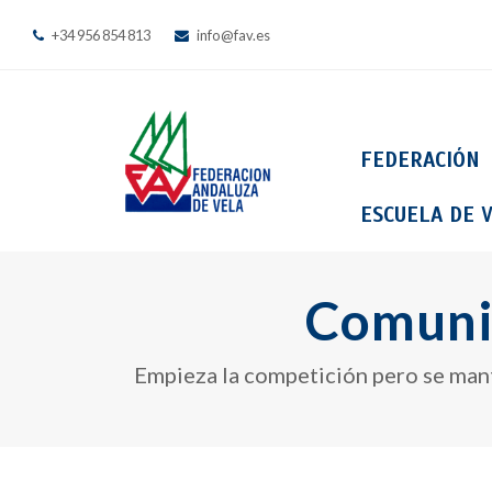
+34 956 854 813
info@fav.es
FEDERACIÓN
ESCUELA DE V
Comuni
Empieza la competición pero se manti